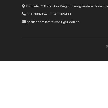
Kilómetro 2.8 vía Don Diego, Llanogrande – Rionegro
301 2086054 – 304 6709483
gestionadministrativacjr@ijr.edu.co
P