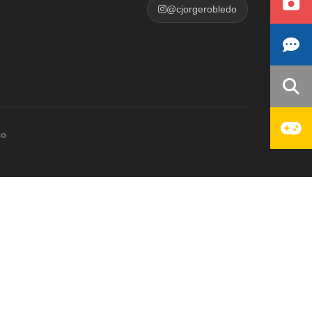
@cjorgerobledo
co