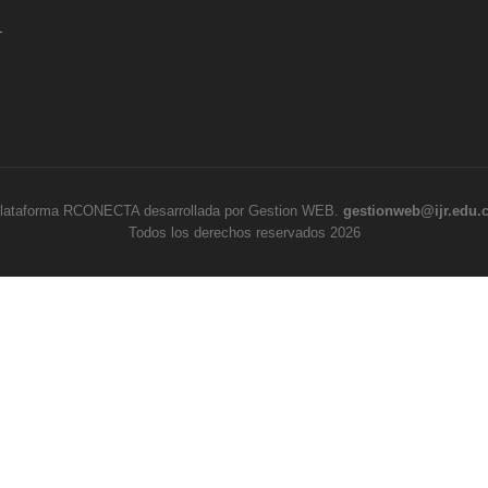
.
lataforma RCONECTA desarrollada por Gestion WEB.
gestionweb@ijr.edu.
Todos los derechos reservados 2026